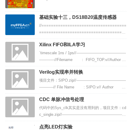
基础实验十三，DS18B20温度传感器
//====================================
=====================================
=// Author : ChanRa1n// Description: Training for
Xilinx FIFO和ILA学习
Intel FPGA/...
`timescale 1ns / 1ps//------------------------------------------
-------------//Filename ﹕ FIFO_TOP.v//Author
...
Verilog实现串并转换
项目文件：SIPO.zip//------------------------------------------
------------// File Name : SIPO.v// Author &
n...
CDC 单脉冲信号处理
代码中的Sys_clk其实是没有用到的，项目文件：cd
c_single.zip//-----------------------------------------------------
-// File Name : cdc.v// Autho...
点亮LED灯实验