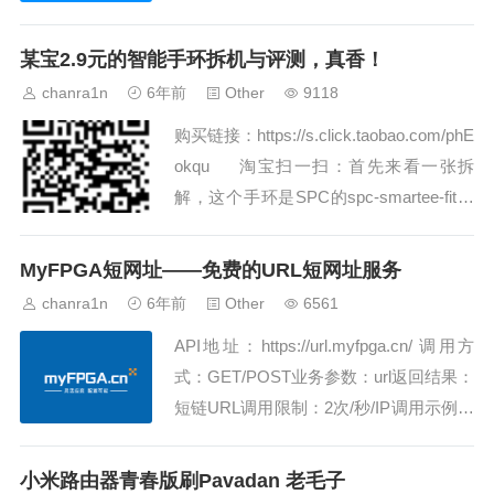
某宝2.9元的智能手环拆机与评测，真香！
chanra1n
6年前
Other
9118
购买链接：https://s.click.taobao.com/phE
okqu 淘宝扫一扫：首先来看一张拆
解，这个手环是SPC的spc-smartee-fit手
环，可以很轻松的从侧面拆开，整个电路
的尺寸在8*8*32(含电池)最先被拆下的是
MyFPGA短网址——免费的URL短网址服务
蓝牙和单片机的SOC，...
chanra1n
6年前
Other
6561
API地址：https://url.myfpga.cn/ 调用方
式：GET/POST业务参数：url返回结果：
短链URL调用限制：2次/秒/IP调用示例：
https://url.myfpga.cn/?url=www.baidu.co
m调用返回：https://url.myfpga.cn/e3k...
小米路由器青春版刷Pavadan 老毛子