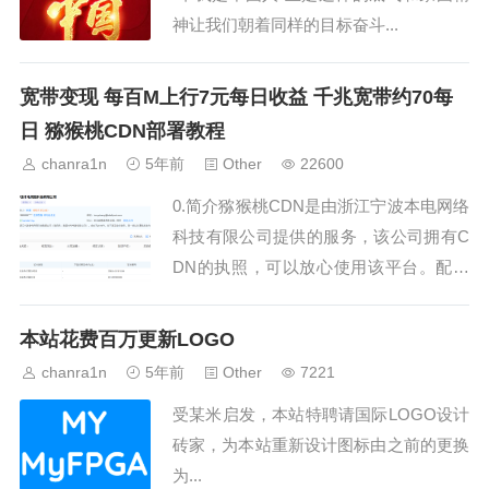
神让我们朝着同样的目标奋斗...
宽带变现 每百M上行7元每日收益 千兆宽带约70每
日 猕猴桃CDN部署教程
chanra1n
5年前
Other
22600
0.简介猕猴桃CDN是由浙江宁波本电网络
科技有限公司提供的服务，该公司拥有C
DN的执照，可以放心使用该平台。配置
参考（无需固态）100M宽带-2核CPU 2G
内存 500G机械硬盘300M宽带-4核CPU 4
本站花费百万更新LOGO
G内存 1000G机械硬盘500M宽带-4核CP
chanra1n
5年前
Other
7221
U 4G内存 2000G机械硬盘1000M宽...
受某米启发，本站特聘请国际LOGO设计
砖家，为本站重新设计图标由之前的更换
为...