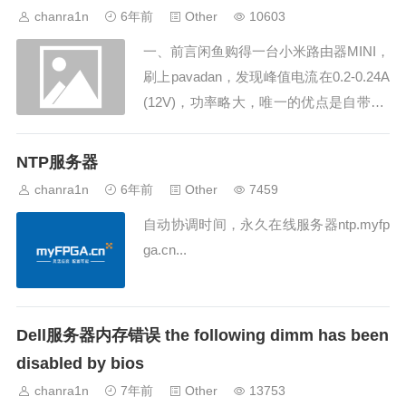
chanra1n
6年前
Other
10603
一、前言闲鱼购得一台小米路由器MINI，
刷上pavadan，发现峰值电流在0.2-0.24A
(12V)，功率略大，唯一的优点是自带US
B2.0方便扩展，后来搞到了一台青春版
（NANO），MT7628的处理器，巴掌
NTP服务器
大！最终测试刷入pavadan后电流只有0.1
chanra1n
6年前
Other
7459
-0.2A（5V），平均不到1W，也就是随...
自动协调时间，永久在线服务器ntp.myfp
ga.cn...
Dell服务器内存错误 the following dimm has been
disabled by bios
chanra1n
7年前
Other
13753