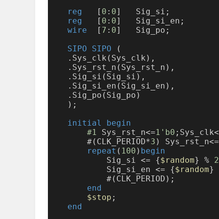
reg
   [
0
:
0
]   Sig_si;
reg
   [
0
:
0
]   Sig_si_en;
wire
  [
7
:
0
]   Sig_po;
SIPO
SIPO
 (
    .Sys_clk(Sys_clk),
    .Sys_rst_n(Sys_rst_n),
    .Sig_si(Sig_si),
    .Sig_si_en(Sig_si_en),
    .Sig_po(Sig_po)
    );
initial
begin
#1
 Sys_rst_n<=
1'b0
;Sys_clk<
        #(CLK_PERIOD*
3
) Sys_rst_n<=
repeat
(
100
)
begin
            Sig_si <= {
$random
} % 
2
            Sig_si_en <= {
$random
} 
            #(CLK_PERIOD);
end
$stop
;
end