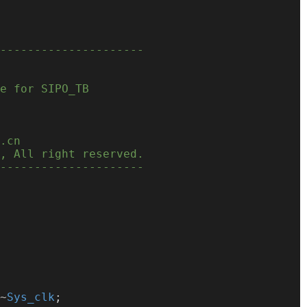
---------------------
e for SIPO_TB
.cn
, All right reserved.
---------------------
~
Sys_clk
;