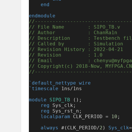
end
endmodule
//---------------------------------
// File Name        : SIPO_TB.v
// Author           : ChanRa1n
// Description      : Testbench fil
// Called by        : Simulation
// Revision History : 2022-04-21
// Revision         : 1.0
// Email            : chenyu@myfpga
// Copyright(c) 2018-Now, MYFPGA.CN
//---------------------------------
`default_nettype
wire
`timescale
 1ns/1ns
module
SIPO_TB
 ();
reg
 Sys_clk;
reg
 Sys_rst_n;
localparam
 CLK_PERIOD = 
10
;
always
 #(CLK_PERIOD/
2
) 
Sys_clk
=