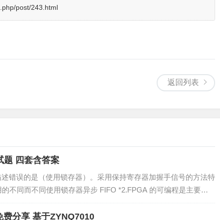
.php/post/243.html
返回列表
拟试题 四套含答案
的描述错误的是（使用锁存器）。采用保持寄存器加握手信号的方法特
不同而不同使用锁存器异步 FIFO *2.FPGA 的可编程是主要基
。查找表（LUT）ROM 可编程PAL 可编程与或阵列可编程解析：F
免费分享 基于ZYNQ7010