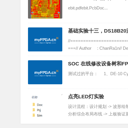
ebit.pdfebit.PcbDoc...
基础实验十三，DS18B2
//=====================
===// Author : ChanRa1n// Descr
SOC 在线修改设备树和F
测试过的平台： 1、DE-10 C
点亮LED灯实验
设计流程：设计规划 -> 波形绘制 -
分析综合布局布线 -> 上板验
图、文档、项目日志）Pri：放置工