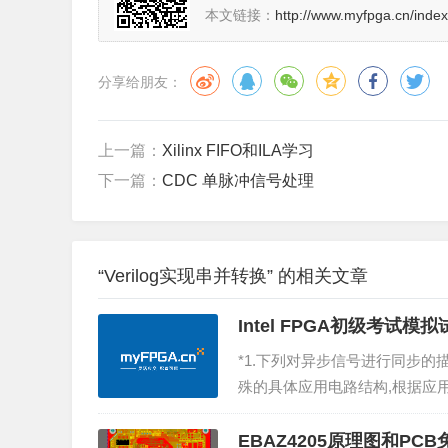
本文链接：
http://www.myfpga.cn/index
分享给朋友：
上一篇：
Xilinx FIFO和ILA学习
下一篇：
CDC 单脉冲信号处理
“Verilog实现串并转换” 的相关文章
Intel FPGA初级考试模
*1.下列对异步信号进行同步
殊的具体应用电路结构,根据应用的
于什么结构（查找表（LUT））
P...
EBAZ4205原理图和PCB