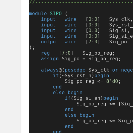
//---------------------------------
module
SIPO
 (
input
wire
   [
0
:
0
]   Sys_clk,
input
wire
   [
0
:
0
]   Sys_rst_
input
wire
   [
0
:
0
]   Sig_si,
input
wire
   [
0
:
0
]   Sig_si_e
output
wire
   [
7
:
0
]   Sig_po
);
reg
   [
7
:
0
]   Sig_po_reg;
assign
 Sig_po = Sig_po_reg;
always
@(
posedge
 Sys_clk 
or
nege
if
(~Sys_rst_n)
begin
            Sig_po_reg <= 
8'd0
;
end
else
begin
if
(Sig_si_en)
begin
                Sig_po_reg <= {Sig_
end
else
begin
                Sig_po_reg <= Sig_p
end
end