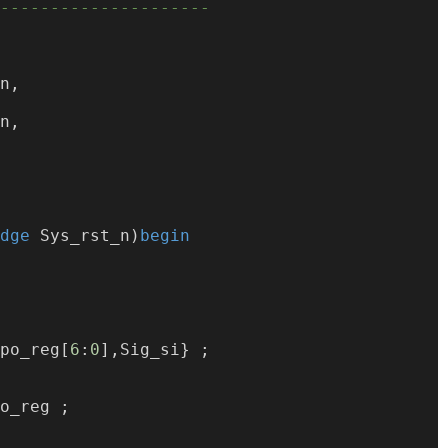
---------------------
n,
n,
dge
 Sys_rst_n)
begin
po_reg[
6
:
0
],Sig_si} ;
o_reg ;