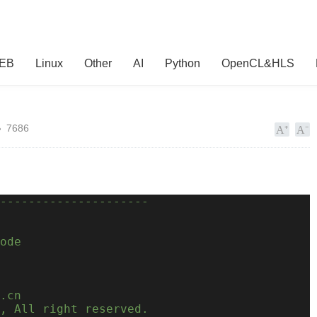
EB
Linux
Other
AI
Python
OpenCL&HLS
7686
---------------------
ode
.cn
, All right reserved.