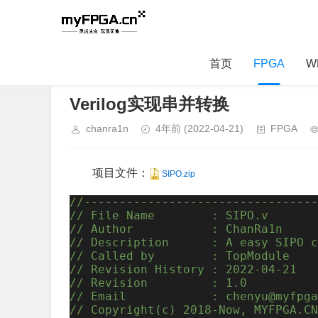
首页
FPGA
W
当前位置：
首页
>
FPGA
> 正文内容
Verilog实现串并转换
chanra1n
4年前
(2022-04-21)
FPGA
项目文件：
SIPO.zip
//---------------------------------
// File Name        : SIPO.v
// Author           : ChanRa1n
// Description      : A easy SIPO c
// Called by        : TopModule
// Revision History : 2022-04-21
// Revision         : 1.0
// Email            : chenyu@myfpga
// Copyright(c) 2018-Now, MYFPGA.CN