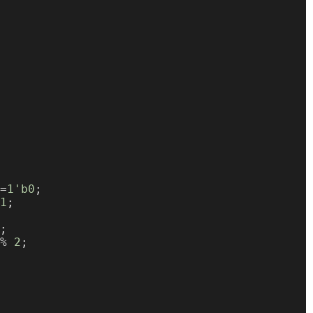
=
1'b0
;
1
;
;
% 
2
;