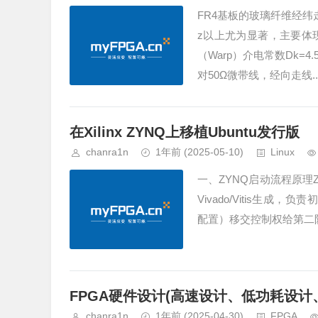
FR4基板的玻璃纤维经纬
z以上尤为显著，主要体
（Warp）介电常数Dk=4
对50Ω微带线，经向走线..
在Xilinx ZYNQ上移植Ubuntu发行版
chanra1n
1年前
(2025-05-10)
Linux
一、ZYNQ启动流程原理ZYNQ
Vivado/Vitis生
配置）移交控制权给第二阶段引
FPGA硬件设计(高速设计、低功耗设计
chanra1n
1年前
(2025-04-30)
FPGA