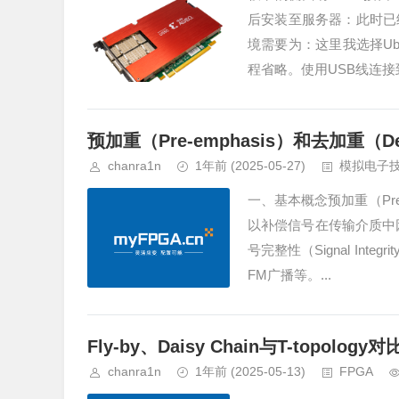
后安装至服务器：此时已
境需要为：这里我选择Ubu
程省略。使用USB线连接到
​​预加重（Pre-emphasis）​​和​​去加重（De
chanra1n
1年前
(2025-05-27)
模拟电子
一、基本概念预加重（Pre
以补偿信号在传输介质中
号完整性（Signal Int
FM广播等。...
Fly-by、Daisy Chain与T-topology对
chanra1n
1年前
(2025-05-13)
FPGA