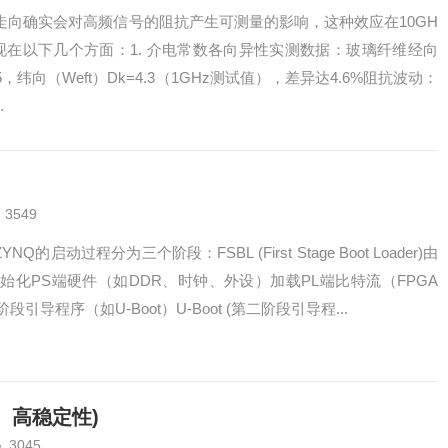
走向确实会对高频信号的阻抗产生可测量的影响，这种效应在10GH
现在以下几个方面：1. 介电常数各向异性实测数据：玻璃纤维经向
.5，纬向（Weft）Dk=4.3（1GHz测试值），差异达4.6%阻抗波动：
.
3549
的启动过程分为三个阶段：FSBL (First Stage Boot Loader)由
成，负责初始化PS端硬件（如DDR、时钟、外设）加载PL端比特流（FPGA
导程序（如U-Boot）U-Boot (第二阶段引导程...
、高稳定性)
3045