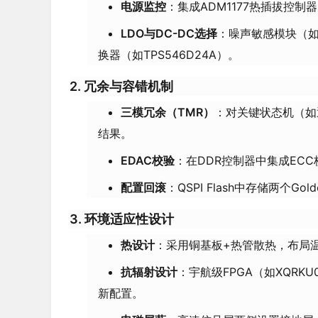
电源监控
：集成ADM1177热插拔控
LDO与DC-DC选择
：噪声敏感模块（如P
换器（如TPS546D24A）。
2.
冗余与容错机制
三模冗余（TMR）
：对关键状态机（如
结果。
EDAC校验
：在DDR控制器中集成EC
配置回滚
：QSPI Flash中存储两个
3.
环境适应性设计
热设计
：采用铜基板+热管散热，布局温
抗辐射设计
：宇航级FPGA（如XQRKU
新配置。