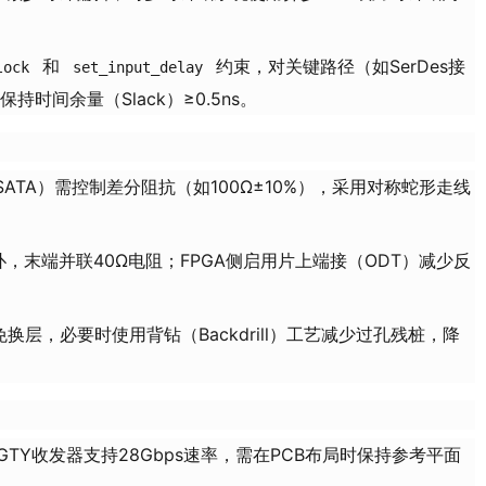
和
约束，对关键路径（如SerDes接
lock
set_input_delay
持时间余量（Slack）≥0.5ns。
、SATA）需控制差分阻抗（如100Ω±10%），采用对称蛇形走线
y拓扑，末端并联40Ω电阻；FPGA侧启用片上端接（ODT）减少反
免换层，必要时使用背钻（Backdrill）工艺减少过孔残桩，降
Scale+ GTY收发器支持28Gbps速率，需在PCB布局时保持参考平面