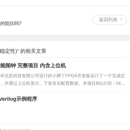
返回列表
的阻抗吗?
稳定性)” 的相关文章
A多功能闹钟 完整项目 内含上位机
禾信息科技有限公司设计的小脚丫FPGA开发板设计了一个完成定
，并通过上位机显示、下发音乐配置数据。本项目B站介绍：http
eo/BV1Vh411k7QV/二、研究进展（一）研究内容：l ...
erilog示例程序