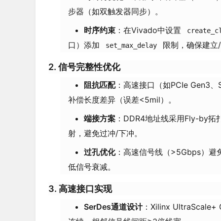
步器（如双触发器同步）。
时序约束
：在Vivado中设置
create_c
口）添加
限制，确保建立/保
set_max_delay
2.
信号完整性优化
阻抗匹配
：高速接口（如PCIe Gen3
补偿长度差异（误差<5mil）。
端接方案
：DDR4地址线采用Fly-b
射，避免过冲/下冲。
过孔优化
：高速信号线（>5Gbps）避
低信号衰减。
3.
高速接口实现
SerDes通道设计
：Xilinx Ultra