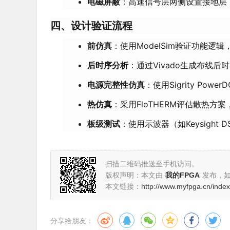
电磁屏蔽
：高速信号层两侧设置接地层
四、设计验证流程
前仿真
：使用ModelSim验证功能逻辑
后时序分析
：通过Vivado生成布线后时
电源完整性仿真
：使用Sigrity Powe
热仿真
：采用FloTHERM评估散热方
板级测试
：使用示波器（如Keysight 
扫描二维码推送至手机访问。
版权声明：本文由
我的FPGA
发布，
本文链接：
http://www.myfpga.cn/index
分享给朋友：