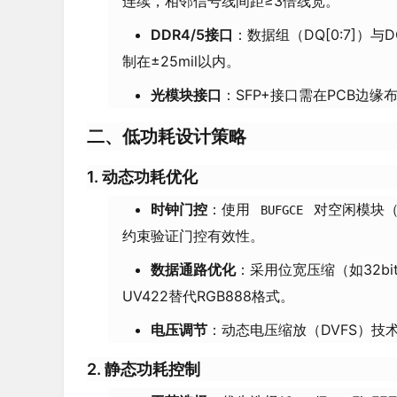
连续，相邻信号线间距≥3倍线宽。
DDR4/5接口
：数据组（DQ[0:7]）
制在±25mil以内。
光模块接口
：SFP+接口需在PCB边
二、低功耗设计策略
1.
动态功耗优化
时钟门控
：使用
对空闲模块（
BUFGCE
约束验证门控有效性。
数据通路优化
：采用位宽压缩（如32bi
UV422替代RGB888格式。
电压调节
：动态电压缩放（DVFS）技术将
2.
静态功耗控制