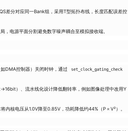
与DQS差分对应同一Bank组，采用T型拓扑布线，长度匹配误差控
缘布局，电源平面分割避免数字噪声耦合至模拟接收端。
如DMA控制器）关闭时钟，通过
set_clock_gating_check
t→16bit）、流水线化设计降低翻转率，例如图像处理中改用Y
内核电压从1.0V降至0.85V，功耗降低约44%（P∝V²）。