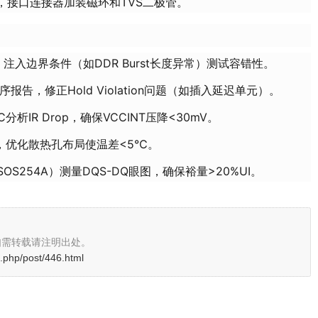
，接口连接器加装磁环和TVS二极管。
，注入边界条件（如DDR Burst长度异常）测试容错性。
序报告，修正Hold Violation问题（如插入延迟单元）。
rDC分析IR Drop，确保VCCINT压降<30mV。
案，优化散热孔布局使温差<5℃。
DSOS254A）测量DQS-DQ眼图，确保裕量>20%UI。
如需转载请注明出处。
.php/post/446.html