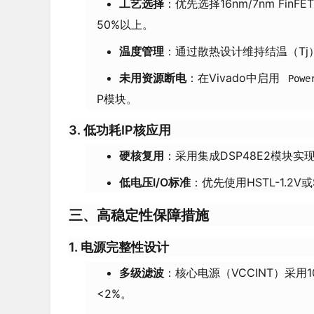
工艺选择
：优先选择16nm/7nm FinF
50%以上。
温度管理
：通过散热设计维持结温（Tj
未用资源断电
：在Vivado中启用
Powe
P模块。
3.
低功耗IP核应用
硬核复用
：采用集成DSP48E2模块实
低电压I/O标准
：优先使用HSTL-1.2V或
三、高稳定性保障措施
1.
电源完整性设计
多级滤波
：核心电源（VCCINT）采用
<2%。