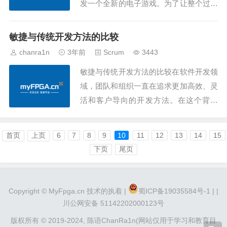
发一个全新的电子游戏。为了让整个过程
更有组织、高效，你们决定采用一种叫做
Scrum敏捷的开发方法。这就像是一场冒
敏捷与传统开发方法的比较
险，每个人都有自己的角色，而游戏就是
chanra1n
3年前
Scrum
3443
你们的项目。Scrum敏捷的三位主角1. Pr
敏捷与传统开发方法的比较在软件开发领
oduct Owner - 游...
域，团队和组织一直在追求更加高效、灵
活和客户导向的开发方法。在这个背景
下，敏捷（Agile）和传统开发方法成为了
两种主要的开发框架。在这篇文章中，我
首页
上页
6
7
8
9
10
11
12
13
14
15
们将对敏捷和传统开发方法进行全面比
下页
尾页
较，以帮助团队更好地选择适合其需求的
方法。敏捷开发1. 灵活性和快速交付敏
捷： 敏...
Copyright ©
MyFpga.cn
技术的执着 |
蜀ICP备19035584号-1 |
|
川公网安备 51142202000123号
版权所有 © 2019-2024,
陈语ChanRa1n(网站仅用于学习和教育目