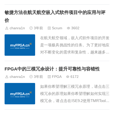
捷项目管理的核心理念，旨在通过持续学
习和改进来适应不断变化的环境。本文将
敏捷方法在航天航空嵌入式软件项目中的应用与评
深入研究经验过程控制的三大支柱，并提
价
供更为详实的示例，以帮助读者更好地理
chanra1n
3年前
Scrum
3602
解和应用这一理念。一、透明度的深层次
在航天航空领域，嵌入式软件项目的开发
理解：透明度...
是一项极具挑战性的任务。为了更好地应
对不断变化的需求和复杂性，越来越多的
团队转向敏捷方法，以提高开发效率、降
低风险并确保项目的成功。本文将从多个
FPGA中的三模冗余设计：提升可靠性与容错性
角度评价敏捷方法在航天航空嵌入式软件
chanra1n
3年前
FPGA
6172
项目中的应用，并探讨其优劣之处。传统
如果你希望理解三模冗余原理，请点击三
项目向敏捷的平稳转变传统的航天航空项
模冗余的原理如果你希望理解如何实现三
目通常采用瀑...
模冗余，请点击在ISE9.2使用TMRTool工
具进行三模冗余的方法1. 引言在嵌入式系