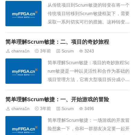
从传统项目到Scrum敏捷的转变在将一个
传统项目转移到Scrum敏捷框架下，需要
采取一系列切实可行的措施。这种转变可
以带来许多好处，但同时也伴随一些风
险。以下是一些建议、例子和讨论。控制
简单理解Scrum敏捷：二、项目的奇妙旅程
措施和例子：1. 制定明确的Product Back
chanra1n
3年前
Scrum
3243
log在传统项目中，项目计划往往是静态
简单理解Scrum敏捷：项目的奇妙旅程Sc
的，而在Scrum中，我...
rum敏捷是一种以灵活性和合作为基础的
项目管理方法，它将大型项目拆分成小而
可管理的部分。让我们通过深入探讨Scru
m的一些关键概念和过程，使用简单易懂
简单理解Scrum敏捷：一、开始游戏的冒险
的语言和例子，更好地理解这一奇妙的项
chanra1n
3年前
Scrum
3496
目管理体系。1. Product Backlog - 项目的
简单理解Scrum敏捷：一场游戏的开发冒
待办清单Pr...
险想象一下，你和一群朋友决定要一起开