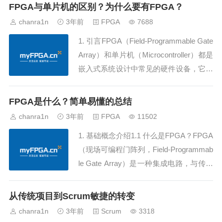
统和关键应用领域，可靠性和容错性是至
FPGA与单片机的区别？为什么要有FPGA？
关重要的因素。FPGA（Field-Programm
chanra1n
3年前
FPGA
7688
able Gate Array）的设计中，三模冗余
1. 引言FPGA（Field-Programmable Gate
（...
Array）和单片机（Microcontroller）都是
嵌入式系统设计中常见的硬件设备，它们
在不同的应用场景中发挥着独特的作用。
本文将深入探讨FPGA与单片机之间的区
FPGA是什么？简单易懂的总结
别，从硬件结构、可编程性、灵活性以及
chanra1n
3年前
FPGA
11502
应用领域等方面进行详细比较。...
1. 基础概念介绍1.1 什么是FPGA？FPGA
（现场可编程门阵列，Field-Programmab
le Gate Array）是一种集成电路，与传统
的固定功能芯片不同。传统芯片（如ASI
C）在设计阶段确定了功能和结构，而FP
从传统项目到Scrum敏捷的转变
GA允许用户在硬件结构上进行可编程的
chanra1n
3年前
Scrum
3318
配置。FPGA的核心组成部分包括可编...