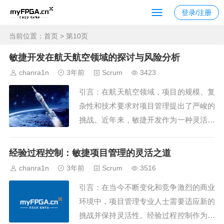
登录/注册
当前位置：
首页
> 第10页
敏捷开发在航天航空领域的探讨与风险分析
chanra1n
3年前
Scrum
3423
引言：在航天航空领域，项目的规模、复
杂性和技术要求对项目管理提出了严峻的
挑战。近年来，敏捷开发作为一种灵活的
项目管理方法逐渐受到关注。然而，由于
航天航空项目的特殊性，引入敏捷开发可
经验过程控制：敏捷项目管理的灵活之道
能涉及一定风险。本文将通过多方面探讨
chanra1n
3年前
Scrum
3516
和风险分析，评估敏捷开发在航天航空领
引言：在当今不断变化和竞争激烈的商业
域的适用性与潜在风险。一、适用性与需
环境中，项目管理专业人士需要适应新的
求稳定的关系...
挑战并保持灵活性。经验过程控制作为敏