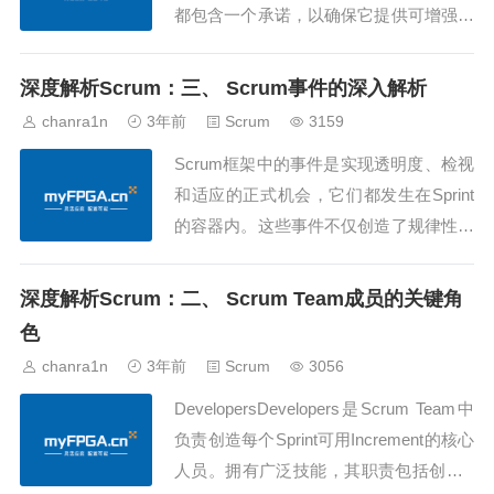
都包含一个承诺，以确保它提供可增强透
明度并聚焦于可度量进展的信息。以下是
Scrum框架中三个重要的工件及其关键承
深度解析Scrum：三、 Scrum事件的深入解析
诺：1. Product BacklogProduct Backlog
chanra1n
3年前
Scrum
3159
是一份涌现的、有序的清单，列出了改进
Scrum框架中的事件是实现透明度、检视
产品所...
和适应的正式机会，它们都发生在Sprint
的容器内。这些事件不仅创造了规律性，
还最小化了对Scrum之外未定义的会议的
需求。以下是Scrum框架中的关键事件：
深度解析Scrum：二、 Scrum Team成员的关键角
SprintSprint是Scrum的核心，是创意转化
色
为价值的地方。作为一个固定时长的事
chanra1n
3年前
Scrum
3056
件，为期一个月...
DevelopersDevelopers是Scrum Team中
负责创造每个Sprint可用Increment的核心
人员。拥有广泛技能，其职责包括创建S