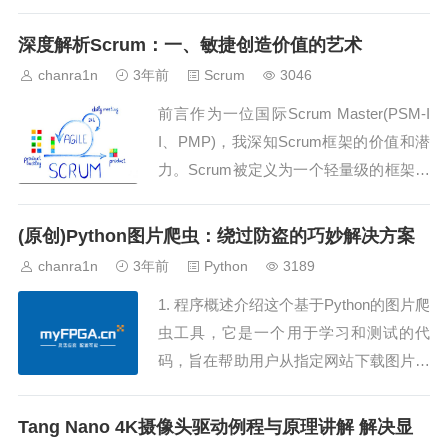
print计划（Sprint Backlog）、注入质量
通过遵循Done的定义、每天根据Sprint G
深度解析Scrum：一、敏捷创造价值的艺术
oal调整计划，以及对彼此负责作为专业
chanra1n
3年前
Scrum
3046
人士。...
前言作为一位国际Scrum Master(PSM-I
I、PMP)，我深知Scrum框架的价值和潜
力。Scrum被定义为一个轻量级的框架，
旨在通过自适应解决方案帮助个人、团队
和组织创造价值。在这篇博文中，我将深
(原创)Python图片爬虫：绕过防盗的巧妙解决方案
入探讨Scrum的定义、理论、价值观以及
chanra1n
3年前
Python
3189
Scrum Team的关键角色。Scrum的定义
1. 程序概述介绍这个基于Python的图片爬
Sc...
虫工具，它是一个用于学习和测试的代
码，旨在帮助用户从指定网站下载图片。
该爬虫具有以下特点：使用Selenium和B
eautifulSoup进行网页解析和内容提取。
Tang Nano 4K摄像头驱动例程与原理讲解 解决显
利用多线程提高图片下载效率。实现了图