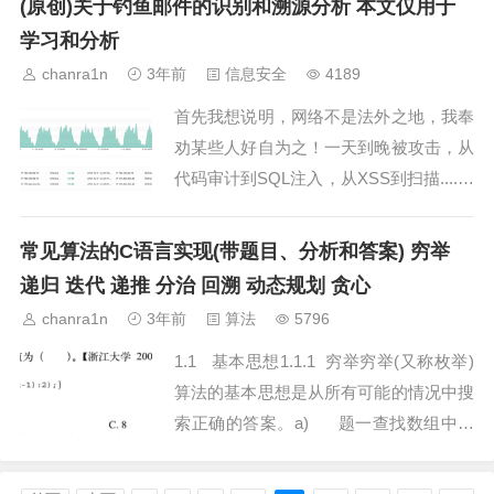
(原创)关于钓鱼邮件的识别和溯源分析 本文仅用于
脸保存到人脸库中。方法和思路读取配置
学习和分析
文件，设置路径和参数。使用 MTCNN
chanra1n
3年前
信息安全
4189
和 OpenCV 进行人脸...
首先我想说明，网络不是法外之地，我奉
劝某些人好自为之！一天到晚被攻击，从
代码审计到SQL注入，从XSS到扫描....没
完没了。是真的服了，我一个搞电子的，
建个网站分享知识，还得被迫学习信息安
常见算法的C语言实现(带题目、分析和答案) 穷举
全。。。真的是全方位，不同方面来提高
递归 迭代 递推 分治 回溯 动态规划 贪心
我在信息安全方面的认识和理解。近期收
chanra1n
3年前
算法
5796
到一个邮件，简单分析发现问题，发件方
1.1 基本思想1.1.1 穷举穷举(又称枚举)
没...
算法的基本思想是从所有可能的情况中搜
索正确的答案。a) 题一查找数组中的
两个元素，它们的和等于给定的目标值。
给定一个包含 n 个整数的数组和一个目标