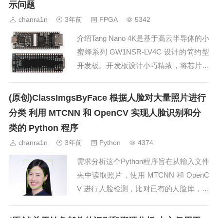
示问题
片的去重，避免下载相同的图片。支持设
chanra1n
3年前
FPGA
5342
置爬取深度，防止无限...
介绍Tang Nano 4K是基于高云半导体的小
蜜蜂系列 GW1NSR-LV4C 设计的简约型
开发板。开发板设计小巧精致，将芯片的
所有资源都引出，板载Type-C、USB-JT
AG、DVP、HDMI座子及其电路等，并把
(原创)ClassImgsByFace 根据人脸对大量照片进行
所有IO资源引出，方便开发者拓展使用，
分类 利用 MTCNN 和 OpenCV 实现人脸识别和分
非常适用于小型数字逻辑的设计和实验。
类的 Python 程序
原理图分...
chanra1n
3年前
Python
4374
需求分析这个Python程序旨在从输入文件
夹中读取照片，使用 MTCNN 和 OpenC
V 进行人脸检测，比对已有的人脸库，并
根据相似度阈值将照片分类到不同的输出
文件夹中。同时，程序还会将检测到的人