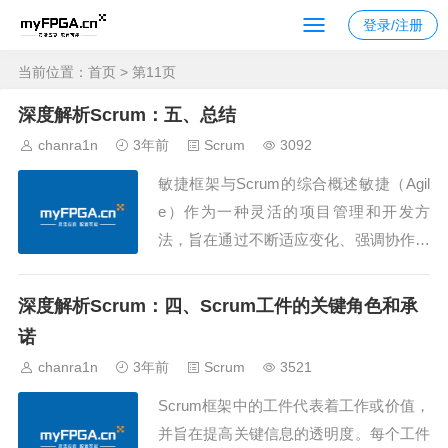
登录/注册
当前位置：
首页
> 第11页
深度解析Scrum：五、总结
chanra1n
3年前
Scrum
3092
敏捷框架与Scrum的综合概述敏捷（Agil
e）作为一种灵活的项目管理和开发方
法，旨在通过不断适应变化、强调协作和
响应用户需求的方式，提高产品交付的灵
活性和效能。Scrum作为最流行的敏捷框
深度解析Scrum：四、Scrum工件的关键角色和承
架之一，通过其独特的角色、事件和工
诺
件，提供了一种有效的组织和管理复杂项
chanra1n
3年前
Scrum
3521
目的方式。敏捷原则与核心价值观敏捷方
Scrum框架中的工件代表着工作或价值，
法的...
并旨在提高关键信息的透明度。每个工件