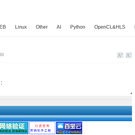
EB
Linux
Other
AI
Python
OpenCL&HLS
30
面：