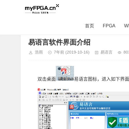
首页
FPGA
W
当前位置：
首页
>
Software
>
易语言
> 正文内容
易语言软件界面介绍
浩雨
7年前
(2019-10-16)
易语言
80
双击桌面
易语言图标，进入如下界