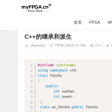
首页
FPGA
W
当前位置：
首页
>
Software
>
C++
> 正文内容
C++的继承和派生
chanra1n
7年前
(2019-11-06)
C++
#
include
<iostream>
using
namespace
 std
;
class
fenshu
{
public
:
int
 xuehao
;
int
 yuwen
;
}
;
class
wz_fenshu
:
public
 fenshu
