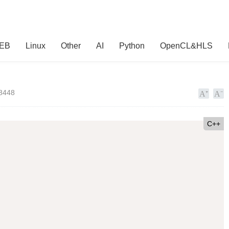
EB
Linux
Other
AI
Python
OpenCL&HLS
8448
C++