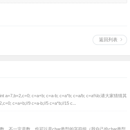
返回列表
b=2,c=0; c=a+b; c=a-b; c=a*b; c=a/b; c=a%b;请大家猜猜其
c=a+b;//9 c=a-b;//5 c=a*b;//15 c...
，不一定是数，也可以是char类型的字符组（我自己给char类型