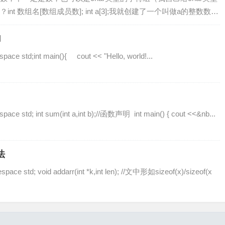
 数组名[数组成员数]; int a[3];我就创建了一个叫做a的整数数
a数组的值呢？a[0]=1; a[1]...
d
ace std;int main(){ cout << "Hello, world!...
pace std; int sum(int a,int b);//函数声明 int main() { cout <<&nb...
法
pace std; void addarr(int *k,int len); //文中形如sizeof(x)/sizeof(x