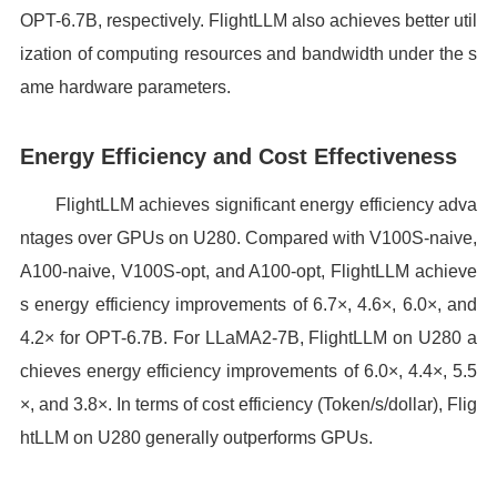
OPT-6.7B, respectively. FlightLLM also achieves better util
ization of computing resources and bandwidth under the s
ame hardware parameters.
Energy Efficiency and Cost Effectiveness
FlightLLM achieves significant energy efficiency adva
ntages over GPUs on U280. Compared with V100S-naive,
A100-naive, V100S-opt, and A100-opt, FlightLLM achieve
s energy efficiency improvements of 6.7×, 4.6×, 6.0×, and
4.2× for OPT-6.7B. For LLaMA2-7B, FlightLLM on U280 a
chieves energy efficiency improvements of 6.0×, 4.4×, 5.5
×, and 3.8×. In terms of cost efficiency (Token/s/dollar), Flig
htLLM on U280 generally outperforms GPUs.