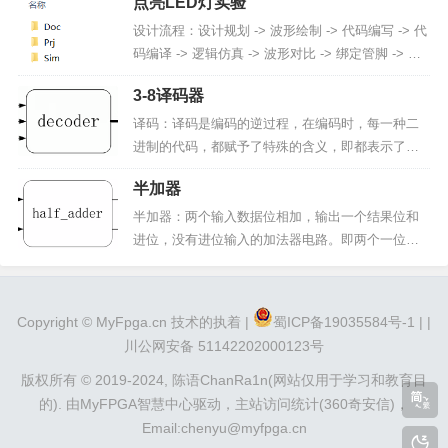
点亮LED灯实验
设计流程：设计规划 -> 波形绘制 -> 代码编写 -> 代
码编译 -> 逻辑仿真 -> 波形对比 -> 绑定管脚 -> 分
析综合布局布线 -> 上板验证新建项目文件夹（le
3-8译码器
d）：Doc：放置文档资料（数据手册、波形图、文
档、项目日志）Pri：放置工程...
译码：译码是编码的逆过程，在编码时，每一种二
进制的代码，都赋予了特殊的含义，即都表示了一
个确定的信号或者对象。把代码状态的特定含义翻
半加器
译出来的过程叫做译码，实现译码操作的电路称为
译码器。译码器：一类多输入多输出的组合逻辑电
半加器：两个输入数据位相加，输出一个结果位和
路器件，其可以分为：变量译码和显示译码两类3-8
进位，没有进位输入的加法器电路。即两个一位二
译码器 模块框图：输出信号定义为...
进制数的加法运算电路。半加器 模块框图：sum：
结果位count：进位半加器 真值表：半加器 波形
图：代码部分：选择器代码：在Src文件夹中新建 h
Copyright ©
MyFpga.cn
技术的执着 |
蜀ICP备19035584号-1 |
|
alf_adder.v文件module half_adder...
川公网安备 51142202000123号
版权所有 © 2019-2024,
陈语ChanRa1n(网站仅用于学习和教育目
的).
由
MyFPGA智慧中心
驱动，
主站访问统计(360奇安信)
，
Email:chenyu@myfpga.cn