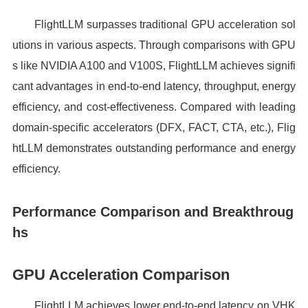
FlightLLM surpasses traditional GPU acceleration sol
utions in various aspects. Through comparisons with GPU
s like NVIDIA A100 and V100S, FlightLLM achieves signifi
cant advantages in end-to-end latency, throughput, energy
efficiency, and cost-effectiveness. Compared with leading
domain-specific accelerators (DFX, FACT, CTA, etc.), Flig
htLLM demonstrates outstanding performance and energy
efficiency.
Performance Comparison and Breakthroug
hs
GPU Acceleration Comparison
FlightLLM achieves lower end-to-end latency on VHK