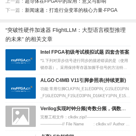
上一篇：
超导体在FPGA中的应用：意义与影响
下一篇：
新闻速递：打造行业变革的核心力量-FPGA
“突破性硬件加速器 FlightLLM：大型语言模型推理
的未来” 的相关文章
Intel FPGA初级考试模拟试题 四套含答案
*1.下列对异步信号进行同步的描述错误的是（使用
锁存器）。采用保持寄存器加握手信号的方法特殊
的具体应用电路结构,根据应用的不同而不同使用锁
ALGO C4MB V11引脚参照表(持续更新)
存器异步 FIFO *2.FPGA 的可编程是主要基于什么
结构（查找表（LUT））。查找表（LUT）ROM 可
功能:常用引脚CLKPIN_E1LED0PIN_G15LED1PIN
编程PAL 可编程与或阵列可编程解析：FP...
_F16LED2PIN_F15LED3PIN_D16KEY1PIN_E15K
EY2PIN_E16KEY3PIN_M15KEY4PIN_M16RXDPI
Verilog实现时钟分频(奇数分频，偶数分
N_M2TXDPIN_G1功能:VGA引脚VGA_BLUE[0]PIN
频)二分频 三分频 四分频 五分频
_C15VG...
完整工程文件：clkdiv.zip//------------------------------------
------------------// File Name : clkdiv.v// Author
&nb...