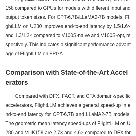
158 compared to GPUs for models with different input and
output token sizes. For OPT-6.7B/LLaMA2-7B models, Fli
ghtLLM on U280 improves end-to-end latency by 1.5/1.6×
and 1.3/1.2× compared to V100S-naive and V100S-opt, re
spectively. This indicates a significant performance advant
age of FlightLLM on FPGA.
Comparison with State-of-the-Art Accel
erators
Compared with DFX, FACT, and CTA domain-specific
accelerators, FlightLLM achieves a general speed-up in e
nd-to-end latency for OPT-6.7B and LLaMA2-7B models.
The geometric mean latency speed-ups of FlightLLM on U
280 and VHK158 are 2.7× and 4.6× compared to DFX for