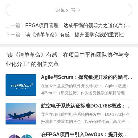
返回列表
上一篇：
FPGA项目管理：达成平衡的领导力之道(论“出世”与“入世)
下一篇：
读《清单革命》有感：提升医学实践的重要性与挑战
“读《清单革命》有感：在项目中平衡团队协作与专
业化分工” 的相关文章
Agile与Scrum：探究敏捷开发的内涵与S
crum框架的规范
在当今日益复杂的软件开发环境中，Agile（敏捷）
与Scrum（斯克拉姆）作为备受推崇的项目管理方
法，虽然共享敏捷开发的核心理念，却在实践中呈
航空电子系统认证标准DO-178B概述：保
现出独特的差异。本文将深入剖析Agile与Scrum之
障飞行安全的关键指南
间的联系与区别，并通过实例来详细阐述它们在实
导言在现代航空电子系统的开发中，DO-178B标准
际应用中的优势与差异。1. 敏捷开发概览：敏捷开
扮演着至关重要的角色，以确保软件满足高度严格
发不仅仅是一...
的安全性和可靠性标准。本文将深入研究如何将FP
在FPGA项目中引入DevOps：提升效率
GA（Field-Programmable Gate Array）项目与DO-1