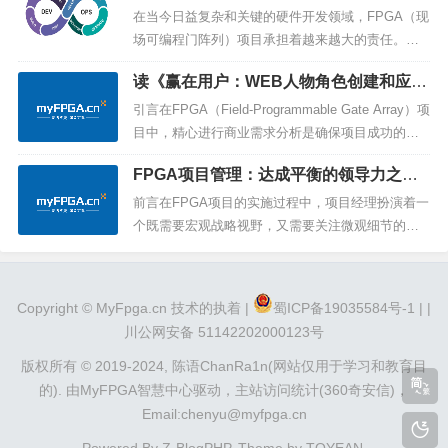
与可靠性的路径
78B标准整合，强调整个软件开发生命周期中的关键
在当今日益复杂和关键的硬件开发领域，FPGA（现
阶段。通过提供更多实际例子，我们...
场可编程门阵列）项目承担着越来越大的责任。为
了有效地应对这些挑战，引入DevOps（开发与运
读《赢在用户：WEB人物角色创建和应用
维）实践成为一个不可或缺的步骤，以提高团队协
实践指南》有感：FPGA项目中商业需求
作、降低错误率，并在最终交付中取得更快的速
引言在FPGA（Field-Programmable Gate Array）项
分析的重要性及实践探索
度。本文将深入探讨在FPGA项目中引入DevOps的
目中，精心进行商业需求分析是确保项目成功的不
详细方法和关键步骤，以...
可或缺的步骤之一。FPGA项目的独特特性要求更为
FPGA项目管理：达成平衡的领导力之道
深入和细致的商业需求分析，以应对其高度可编
(论“出世”与“入世)
程、硬软件交叉、定制性强、实时性要求等复杂挑
前言在FPGA项目的实施过程中，项目经理扮演着一
战。本文将通过更为详细的分析FPGA项目的特...
个既需要宏观战略视野，又需要关注微观细节的关
键角色。这种在“出世”与“入世”之间的平衡艺术，是
项目经理成功的关键。以下将从先“出世”再“入世”两
个层面，结合例子与逻辑论证，详细探讨FPGA项目
Copyright ©
MyFpga.cn
技术的执着 |
蜀ICP备19035584号-1 |
|
经理的平衡实践之道。一、先出世：宏观战略与项
川公网安备 51142202000123号
目规划在FPGA...
版权所有 © 2019-2024,
陈语ChanRa1n(网站仅用于学习和教育目
的).
由
MyFPGA智慧中心
驱动，
主站访问统计(360奇安信)
，
Email:chenyu@myfpga.cn