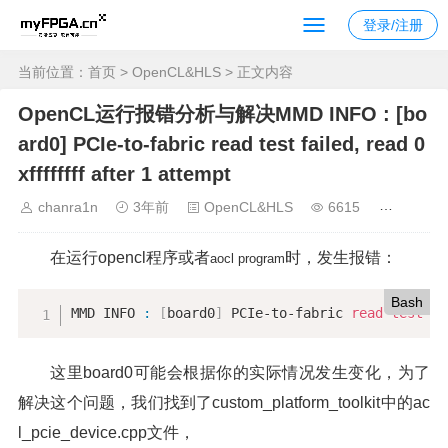
登录/注册
当前位置：
首页
>
OpenCL&HLS
> 正文内容
OpenCL运行报错分析与解决MMD INFO : [bo
ard0] PCIe-to-fabric read test failed, read 0
xffffffff after 1 attempt
chanra1n
3年前
OpenCL&HLS
6615
在运行opencl程序或者
时，发生报错：
aocl program
Bash
MMD INFO 
:
[
board0
]
 PCIe-to-fabric 
read
test
 fa
这里board0可能会根据你的实际情况发生变化，为了
解决这个问题，我们找到了custom_platform_toolkit中的ac
l_pcie_device.cpp文件，