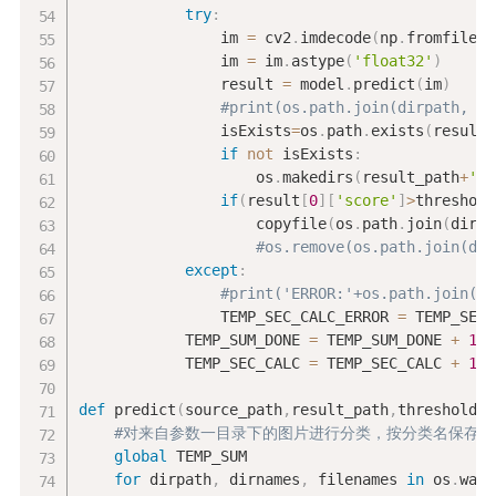
try
:
                im 
=
 cv2
.
imdecode
(
np
.
fromfile
(
o
                im 
=
 im
.
astype
(
'float32'
)
                result 
=
 model
.
predict
(
im
)
#print(os.path.join(dirpath, fi
                isExists
=
os
.
path
.
exists
(
result_
if
not
 isExists
:
                    os
.
makedirs
(
result_path
+
'/'
if
(
result
[
0
]
[
'score'
]
>
threshold
                    copyfile
(
os
.
path
.
join
(
dirpa
#os.remove(os.path.join(dir
except
:
#print('ERROR:'+os.path.join(di
                TEMP_SEC_CALC_ERROR 
=
 TEMP_SEC_
            TEMP_SUM_DONE 
=
 TEMP_SUM_DONE 
+
1
            TEMP_SEC_CALC 
=
 TEMP_SEC_CALC 
+
1
def
 predict
(
source_path
,
result_path
,
threshold_v
#对来自参数一目录下的图片进行分类，按分类名保存
global
 TEMP_SUM

for
 dirpath
,
 dirnames
,
 filenames 
in
 os
.
walk