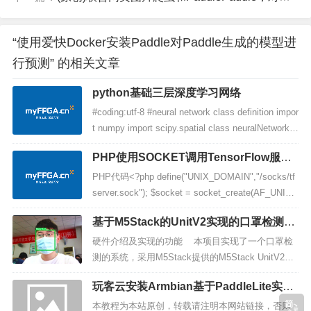
“使用爱快Docker安装Paddle对Paddle生成的模型进
行预测” 的相关文章
python基础三层深度学习网络
#coding:utf-8 #neural network class definition impor
t numpy import scipy.spatial class neuralNetwork:
&...
PHP使用SOCKET调用TensorFlow服务
器实现图片鉴黄
PHP代码<?php define("UNIX_DOMAIN","/socks/tf
server.sock"); $socket = socket_create(AF_UNI
X, SOCK_STREAM, 0)...
基于M5Stack的UnitV2实现的口罩检测系
统(边缘计算+上位机+网站前后端)
硬件介绍及实现的功能 本项目实现了一个口罩检
测的系统，采用M5Stack提供的M5Stack UnitV2设
备，并以该设备为核心。UnitV2设备以Sigmstar SS
玩客云安装Armbian基于PaddleLite实现
D202D为核心，通过GC2145摄像头采集图像信息，
图片分类和目标检查 Cortex-A5等其他可
使用OpenCV和腾讯的开源N...
本教程为本站原创，转载请注明本网站链接，否则