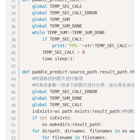
global
 TEMP_SEC_CALC

global
 TEMP_SEC_CALC_ERROR

global
 TEMP_SUM

global
 TEMP_SUM_DONE

while
 TEMP_SUM
!=
TEMP_SUM_DONE
:
if
 TEMP_SEC_CALC
:
print
(
'FPS:'
+
str
(
TEMP_SEC_CALC
)
+
' R
        TEMP_SEC_CALC 
=
0
        time
.
sleep
(
1
)
def
 paddle_predict
(
source_path
,
result_path
,
thre
#对源路径的图片进行推理
#对来自参数一目录下的图片进行分类，按分类名保存
global
 TEMP_SEC_CALC_ERROR

global
 TEMP_SUM_DONE

global
 TEMP_SEC_CALC

    isExists
=
os
.
path
.
exists
(
result_path
)
#判断目
if
not
 isExists
:
        os
.
makedirs
(
result_path
)
for
 dirpath
,
 dirnames
,
 filenames 
in
 os
.
walk
for
 filename 
in
 filenames
: