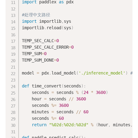
import
 paddlex 
as
 pdx

#处理中文路径
import
 importlib
,
sys

importlib
.
reload
(
sys
)
TEMP_SEC_CALC
=
0
TEMP_SEC_CALC_ERROR
=
0
TEMP_SUM
=
0
TEMP_SUM_DONE
=
0
model 
=
 pdx
.
load_model
(
'./inference_model'
)
#P
def
 time_convert
(
seconds
)
:
    seconds 
=
 seconds 
%
(
24
*
3600
)
    hour 
=
 seconds 
//
3600
    seconds 
%=
3600
    minutes 
=
 seconds 
//
60
    seconds 
%=
60
return
"%02d:%02d:%02d"
%
(
hour
,
 minutes
,
 s
def
 paddle_predict_calc
(
)
: