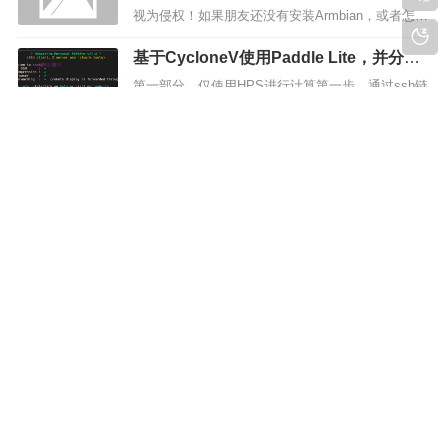
参考
视为侵权！如果朋友还没有安装Armbian，或者怎么
折腾也折腾不好，请直接翻到文章最后下载img文
基于CycloneV使用Paddle Lite，并分别
件！教程中碰到出错的地方，可以重复运行代码尝
使用单独HPS和FPGA加速对比效果。
试！其他的ArmV7 32位的也可以参考本文，图片分
第一部分、仅使用HPS进行计算第一步、通过ssh链
类速度：1.1帧/秒，每张图片耗时约900ms，生产用
接至开发板第二步、解决apt-get存在的问题chmo
途应该是...
d 644 /usr/lib/sudo/sudoers.so && chown -R root /u
使用ZYNQ7010安装PYNQ，基于Paddle
sr/li...
Lite实现目标检测+图片分类
目前只使用HPS实现了目标检测和图片分类，现在
正在尝试使用HS端加速卷积，，，步骤一、烧录PY
NQ镜像到TF卡 略步骤二、ssh链接至开发板，使
用apt-get安装依赖sudo apt-get update &&am...
Copyright ©
MyFpga.cn
技术的执着 |
蜀ICP备19035584号-1 |
|
川公网安备 51142202000123号
版权所有 © 2019-2024,
陈语ChanRa1n(网站仅用于学习和教育目
的).
由
MyFPGA智慧中心
驱动，
主站访问统计(360奇安信)
，
Email:chenyu@myfpga.cn
Powered By
Z-BlogPHP
. Theme by
TOYEAN
.