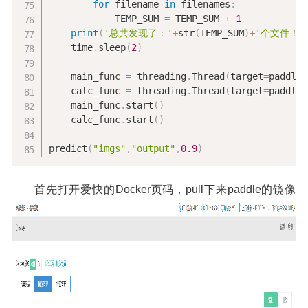
for
 filename 
in
 filenames
:
            TEMP_SUM 
=
 TEMP_SUM 
+
1
print
(
'总共发现了：'
+
str
(
TEMP_SUM
)
+
'个文件！'
    time
.
sleep
(
2
)
    main_func 
=
 threading
.
Thread
(
target
=
paddle_
    calc_func 
=
 threading
.
Thread
(
target
=
paddle_
    main_func
.
start
(
)
    calc_func
.
start
(
)
predict
(
"imgs"
,
"output"
,
0.9
)
首先打开爱快的Docker页码，pull下来paddle的镜像