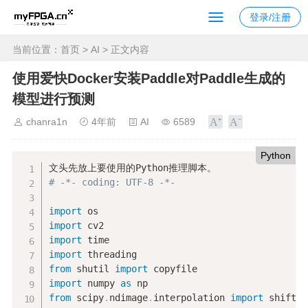
登录/注册
当前位置：
首页
>
AI
> 正文内容
使用爱快Docker安装Paddle对Paddle生成的
模型进行预测
chanra1n
4年前
AI
6589
Python
# -*- coding: UTF-8 -*-
import
import
import
import
from
 shutil 
import
import
 numpy 
as
from
 scipy
.
ndimage
.
interpolation 
import