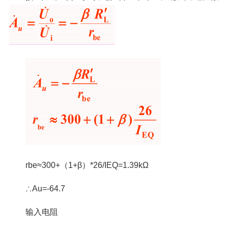
r
be
≈300+（1+β）*26/I
EQ
=1.39kΩ
∴Au=-64.7
输入电阻