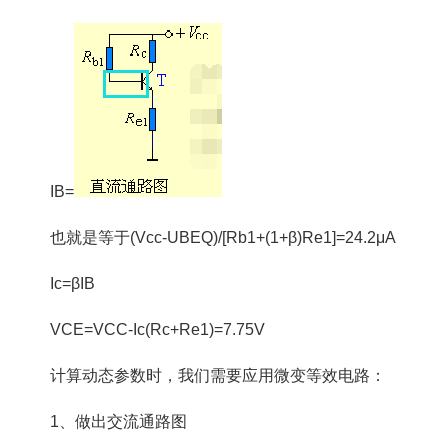
I
B
=
也就是等于(Vcc-U
BEQ
)/[R
b1
+(1+β)R
e1
]=24.2μA
Ic=βI
B
V
CE
=VCC-Ic(Rc+Re1)=7.75V
计算动态参数时，我们需要应用微变等效电路：
1、做出交流通路图