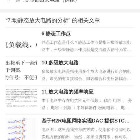
“7.动静态放大电路的分析” 的相关文章
6.静态工作点
静态工作点是什么？静态工作点是指三极管放大电
路中，三极管静态工作点就是交流输入信号为零
时，电路处于直流工作状态。这些电流和电压的值
10.多级放大电路
可以用BJT特性曲线上的某一点来表示，该点通常称
为静态工作点Q 。静态工作点的作用：（1）确定放
多级放大电路是指使用多个放大电路进行组合的电
大器电路电压和电流的静态值。（2）选择合适的静
路。常见的有直接耦合、阻容耦合和变压器耦合这
态工作点可以防止电...
三种耦合方式阻容耦合为了避免电容对缓慢信号的
11.放大电路的频率响应
影响，我们直接将两个放大电路进行连接，它能够
放大直流信号也能放大交流信号。但是因为每一级
由于电路中存在电抗性元件低频： 耦合 电容 、 旁
都存在静态工作点，也就是工作性能最好的点，但
路； 电容；射频 ：半导体器件 极间电容 、 电
是当我们使用多放大电路耦合的时候，就...
感 (图片可放大)...
基于R2R电阻网络实现DAC 提供STC代
码，目前已测试通过
电路图：这里是我推荐的方式，使用多个引脚可以
实现方便的输出，当然，如果引脚有限，你可以使