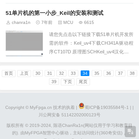
51单片机的第一小步_Keil的安装和测试
chanra1n
7年前
MCU
6615
请您先点击以下链接下载51单片机开发所
需的软件：Keil_uv4下载CH341A驱动程
序CT107D 原理图SCHKeil_uv4汉化文件
单片机烧写器程序的安装和汉化过程百度
上有太多的教程，此处不做赘述。下面进
首页
上页
30
31
32
33
34
35
36
37
38
行keil程序的测试：这个是您打开Keil软件
39
下页
尾页
时的界面，第一步请您点击工程-new μv
i...
Copyright ©
MyFpga.cn
技术的执着 |
蜀ICP备19035584号-1 |
|
川公网安备 51142202000123号
版权所有 © 2019-2024,
陈语ChanRa1n(网站仅用于学习和教育目
的).
由
MyFPGA智慧中心
驱动，
主站访问统计(360奇安信)
，