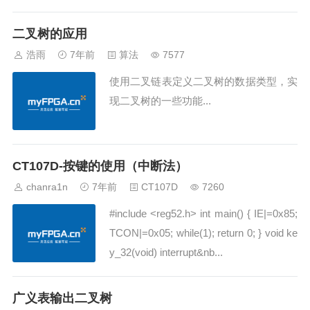
方法需要使用的是XBYTE这个关键词，
值得注意的...
二叉树的应用
浩雨
7年前
算法
7577
使用二叉链表定义二叉树的数据类型，实
现二叉树的一些功能...
CT107D-按键的使用（中断法）
chanra1n
7年前
CT107D
7260
#include <reg52.h> int main() { IE|=0x85;
TCON|=0x05; while(1); return 0; } void ke
y_32(void) interrupt&nb...
广义表输出二叉树