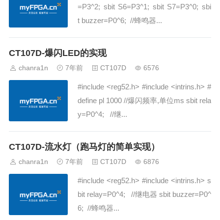
=P3^2; sbit S6=P3^1; sbit S7=P3^0; sbi
t buzzer=P0^6; //蜂鸣器...
CT107D-爆闪LED的实现
chanra1n
7年前
CT107D
6576
#include <reg52.h> #include <intrins.h> #
define pl 1000 //爆闪频率,单位ms sbit rela
y=P0^4; //继...
CT107D-流水灯（跑马灯的简单实现）
chanra1n
7年前
CT107D
6876
#include <reg52.h> #include <intrins.h> s
bit relay=P0^4; //继电器 sbit buzzer=P0^
6; //蜂鸣器...