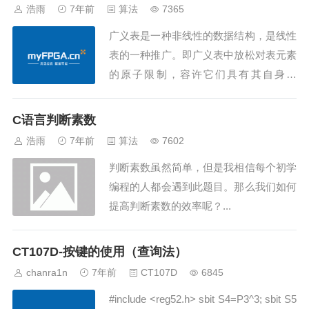
浩雨
7年前
算法
7365
广义表是一种非线性的数据结构，是线性
表的一种推广。即广义表中放松对表元素
的原子限制，容许它们具有其自身结
构。...
C语言判断素数
浩雨
7年前
算法
7602
判断素数虽然简单，但是我相信每个初学
编程的人都会遇到此题目。那么我们如何
提高判断素数的效率呢？...
CT107D-按键的使用（查询法）
chanra1n
7年前
CT107D
6845
#include <reg52.h> sbit S4=P3^3; sbit S5