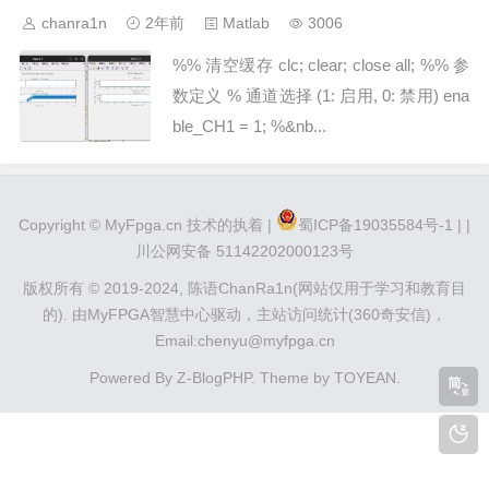
chanra1n
2年前
Matlab
3006
%% 清空缓存 clc; clear; close all; %% 参
数定义 % 通道选择 (1: 启用, 0: 禁用) ena
ble_CH1 = 1; %&nb...
Copyright ©
MyFpga.cn
技术的执着 |
蜀ICP备19035584号-1 |
|
川公网安备 51142202000123号
版权所有 © 2019-2024,
陈语ChanRa1n(网站仅用于学习和教育目
的).
由
MyFPGA智慧中心
驱动，
主站访问统计(360奇安信)
，
Email:chenyu@myfpga.cn
Powered By
Z-BlogPHP
. Theme by
TOYEAN
.