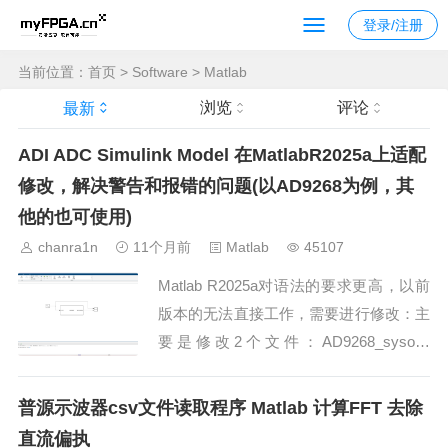
登录/注册
当前位置：
首页
>
Software
>
Matlab
浏览
评论
最新
ADI ADC Simulink Model 在MatlabR2025a上适配
修改，解决警告和报错的问题(以AD9268为例，其
他的也可使用)
chanra1n
11个月前
Matlab
45107
Matlab R2025a对语法的要求更高，以前
版本的无法直接工作，需要进行修改：主
要是修改2个文件：AD9268_sysobj.
m% Copyright (c) 2014, Analog Devices I
nc. %&nbs...
普源示波器csv文件读取程序 Matlab 计算FFT 去除
直流偏执