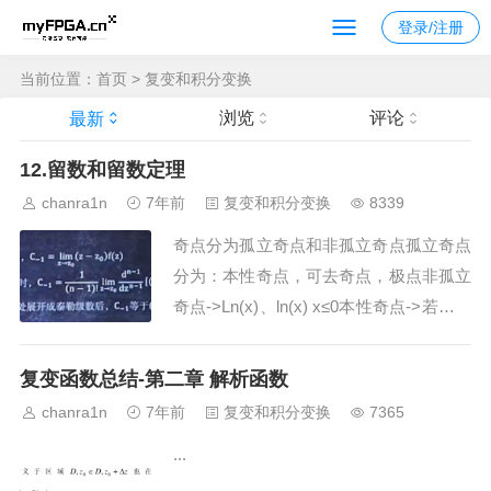
登录/注册
当前位置：
首页
>
复变和积分变换
浏览
评论
最新
12.留数和留数定理
chanra1n
7年前
复变和积分变换
8339
奇点分为孤立奇点和非孤立奇点孤立奇点
分为：本性奇点，可去奇点，极点非孤立
奇点->Ln(x)、ln(x) x≤0本性奇点->若不存
在极限 则为本性奇点（简单地说，看起
来比较复杂的函数，例如cosz/(z-3)）可
复变函数总结-第二章 解析函数
去奇点->将奇点带入函数式，若分子分母
chanra1n
7年前
复变和积分变换
7365
为同次方，则为可去奇点 例如f(z...
...