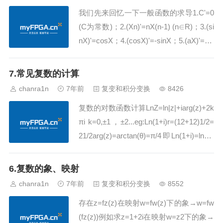
我们先来回忆一下一般函数的求导1.C'=0
(C为常数)；2.(Xn)'=nX(n-1) (n∈R)；3.(si
nX)'=cosX；4.(cosX)'=-sinX；5.(aX)'=aX
Ina （ln为自然对数)；6.(logaX)'=1/(Xl...
7.常见复数的计算
chanra1n
7年前
复变和积分变换
8426
复数的对数函数计算LnZ=ln|z|+iarg(z)+2k
πi k=0,±1，±2...eg:Ln(1+i)r=(12+12)1/2=
21/2arg(z)=arctan(θ)=π/4即Ln(1+i)=ln21/
2+πi/4 + 2kπi k=0,±1，±2...而ln(1+i)=ln2
1/...
6.复数的象、映射
chanra1n
7年前
复变和积分变换
8552
存在z=fz(z)在映射w=fw(z)下的象→w=fw
(fz(z))例如求z=1+2i在映射w=z2下的象→