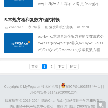
w=(1+2i)2=-3-4i存在z满足0<arg(z)<π/
3，求其在映射w=z3下的象1、设指数形
式的复数方程 z=reiθ2、将...
5.常规方程和复数方程的转换
chanra1n
7年前
复变和积分变换
7270
ax+by=c,求改直角坐标方程的复数形式令
x=(z+z*)/2y=(z-z*)/2i带入ax+by=c→a(z+
z*)/2+b(z-z*)/2i=cz=a+bi,求该复数方程关
于x，y的参数方程形式x=Re(z)y=Im(z)存
在关于x、y的参数方程，求对应的复数形
首页
1
2
下页
尾页
式方程x=fx(x)y=fy(y...
Copyright ©
MyFpga.cn
技术的执着 |
蜀ICP备19035584号-1 |
|
川公网安备 51142202000123号
版权所有 © 2019-2024,
陈语ChanRa1n(网站仅用于学习和教育目
的).
由
MyFPGA智慧中心
驱动，
主站访问统计(360奇安信)
，