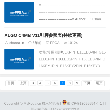
//=============================
==============================
===============// Author : ChanRa
1n// Description: Training for Intel FPG
A/...
ALGO C4MB V11引脚参照表(持续更新)
chanra1n
5年前
FPGA
10124
功能:常用引脚CLKPIN_E1LED0PIN_G15
LED1PIN_F16LED2PIN_F15LED3PIN_D
16KEY1PIN_E15KEY2PIN_E16KEY3PI
N_M15KEY4PIN_M16RXDPIN_M2TXD
PIN_G1功能:VGA引脚VGA_BLUE[0]PIN
首页
上页
3
4
5
6
7
8
9
下页
尾页
_C15VG...
Copyright ©
MyFpga.cn
技术的执着 |
蜀ICP备19035584号-1 |
|
川公网安备 51142202000123号