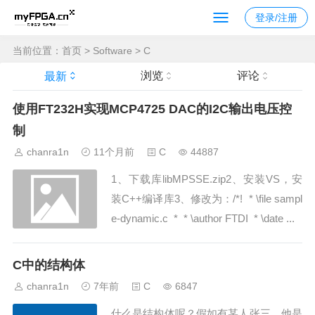
登录/注册
当前位置：
首页
>
Software
>
C
浏览
评论
最新
使用FT232H实现MCP4725 DAC的I2C输出电压控
制
chanra1n
11个月前
C
44887
1、下载库libMPSSE.zip2、安装VS，安
装C++编译库3、修改为：/*! * \file sampl
e-dynamic.c * * \author FTDI * \date ...
C中的结构体
chanra1n
7年前
C
6847
什么是结构体呢？假如有某人张三，他是