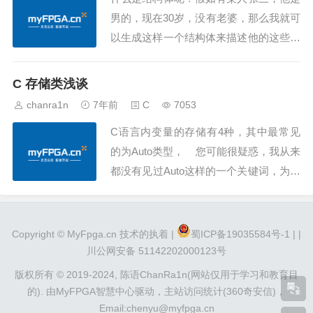
男的，现在30岁，没有老婆，那么我就可
以生成这样一个结构体来描述他的这些属
性struct person{ char name[10]; cha
r ...
C 存储类浅谈
chanra1n
7年前
C
7053
C语言内变量的存储有4种，其中最常见
的为Auto类型， 您可能很疑惑，我从来
都没有见过Auto这样的一个关键词，为什
么你说它是最常见的呢？ auto，顾名思
义，就是自动的变量存储类型，它可以被
省略，就像我们平...
Copyright ©
MyFpga.cn
技术的执着 |
蜀ICP备19035584号-1 |
|
川公网安备 51142202000123号
版权所有 © 2019-2024,
陈语ChanRa1n(网站仅用于学习和教育目
的).
由
MyFPGA智慧中心
驱动，
主站访问统计(360奇安信)
，
Email:chenyu@myfpga.cn