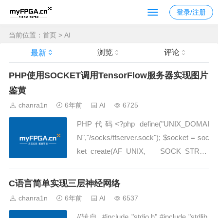
登录/注册
当前位置：
首页
>
AI
浏览
评论
最新
PHP使用SOCKET调用TensorFlow服务器实现图片
鉴黄
chanra1n
6年前
AI
6725
PHP代码<?php define("UNIX_DOMAI
N","/socks/tfserver.sock"); $socket = soc
ket_create(AF_UNIX, SOCK_STREA
M, 0)...
C语言简单实现三层神经网络
chanra1n
6年前
AI
6537
//转自 #include "stdio.h" #include "stdlib.