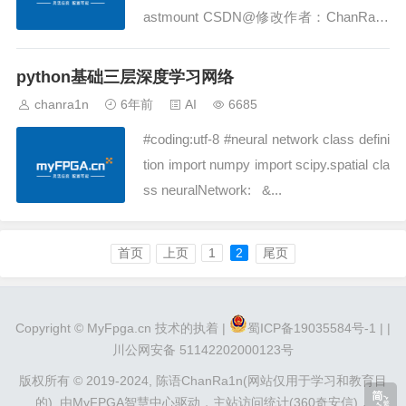
astmount CSDN@修改作者：ChanRa1n
修正问题：TensorFlow版本低，学习速率
过高，修正为0....
python基础三层深度学习网络
chanra1n
6年前
AI
6685
#coding:utf-8 #neural network class defini
tion import numpy import scipy.spatial cla
ss neuralNetwork: &...
首页
上页
1
2
尾页
Copyright ©
MyFpga.cn
技术的执着 |
蜀ICP备19035584号-1 |
|
川公网安备 51142202000123号
版权所有 © 2019-2024,
陈语ChanRa1n(网站仅用于学习和教育目
的).
由
MyFPGA智慧中心
驱动，
主站访问统计(360奇安信)
，