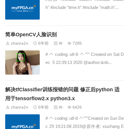
h" #include "time.h" #include "math.h"...
简单OpenCV人脸识别
chanra1n
6年前
AI
7285
# -*- coding: utf-8 -*- """ Created on Sat D
ec 5 22:39:13 2020 @author:&nb...
解决tfClassifier训练报错的问题 修正后python 适
用于tensorflow2.x python3.x
chanra1n
6年前
AI
6426
# -*- coding: utf-8 -*-"""Created on Sun De
c 29 19:21:08 2019@原作者: xiuzhang E