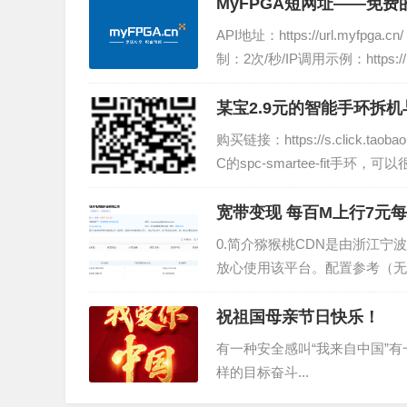
MyFPGA短网址——免费
API地址：https://url.my
制：2次/秒/IP调用示例：https://url
n/e3k...
某宝2.9元的智能手环拆
购买链接：https://s.click
C的spc-smartee-fit手
的是蓝牙和单片机的SOC，...
宽带变现 每百M上行7元每
0.简介猕猴桃CDN是由浙江
放心使用该平台。配置参考（无需固态
CPU 4G内存 1000G机械硬盘50
祝祖国母亲节日快乐！
有一种安全感叫“我来自中国”
样的目标奋斗...