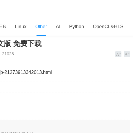
EB
Linux
Other
AI
Python
OpenCL&HLS
3中文版 免费下载
21028
21273913342013.html