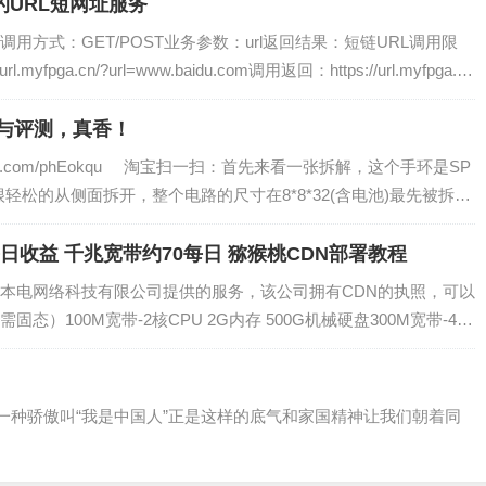
的URL短网址服务
fpga.cn/ 调用方式：GET/POST业务参数：url返回结果：短链URL调用限
.myfpga.cn/?url=www.baidu.com调用返回：https://url.myfpga.c
机与评测，真香！
.taobao.com/phEokqu 淘宝扫一扫：首先来看一张拆解，这个手环是SP
环，可以很轻松的从侧面拆开，整个电路的尺寸在8*8*32(含电池)最先被拆下
日收益 千兆宽带约70每日 猕猴桃CDN部署教程
宁波本电网络科技有限公司提供的服务，该公司拥有CDN的执照，可以
）100M宽带-2核CPU 2G内存 500G机械硬盘300M宽带-4核
0M宽带-4核CPU 4G内存 2000G机械硬盘1000M宽...
有一种骄傲叫“我是中国人”正是这样的底气和家国精神让我们朝着同