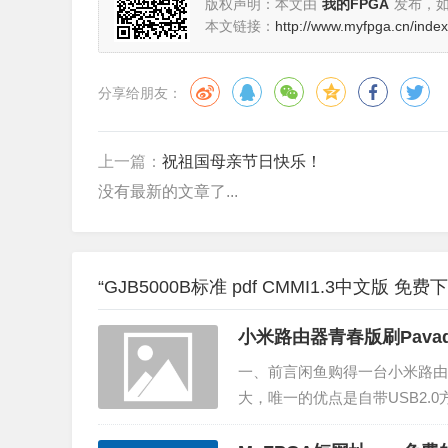
版权声明：本文由
我的FPGA
发布，
本文链接：
http://www.myfpga.cn/index
分享给朋友：
上一篇：
祝祖国母亲节日快乐！
没有最新的文章了...
“GJB5000B标准 pdf CMMI1.3中文版 免
小米路由器青春版刷Pavad
一、前言闲鱼购得一台小米路由器MIN
大，唯一的优点是自带USB2.
巴掌大！最终测试刷入pavadan后